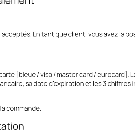
paiement
cceptés. En tant que client, vous avez la poss
rte [bleue / visa / master card / eurocard]. L
ncaire, sa date d’expiration et les 3 chiffres 
 la commande.
tation