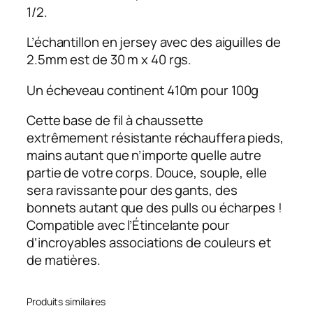
e
1/2.
–
F
L’échantillon en jersey avec des aiguilles de
i
2.5mm est de 30 m x 40 rgs.
l
à
Un écheveau continent 410m pour 100g
c
Cette base de fil à chaussette
h
extrêmement résistante réchauffera pieds,
a
mains autant que n’importe quelle autre
u
partie de votre corps. Douce, souple, elle
s
sera ravissante pour des gants, des
s
bonnets autant que des pulls ou écharpes !
e
Compatible avec l’Étincelante pour
t
d’incroyables associations de couleurs et
t
de matières.
e
s
–
Produits similaires