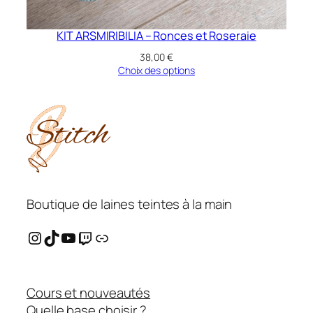
KIT ARSMIRIBILIA – Ronces et Roseraie
38,00
€
Choix des options
Boutique de laines teintes à la main
Instagram
TikTok
YouTube
Twitch
Ravelry
Cours et nouveautés
Quelle base choisir ?