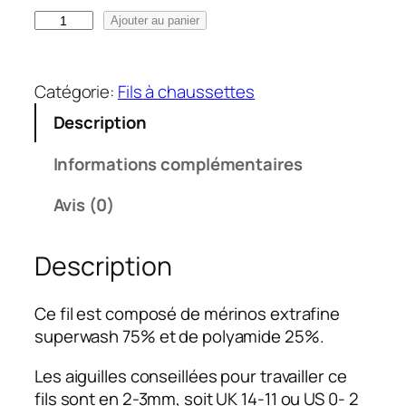
q
Ajouter au panier
u
a
n
Catégorie:
Fils à chaussettes
t
Description
i
t
Informations complémentaires
é
d
Avis (0)
e
R
Description
a
d
Ce fil est composé de mérinos extrafine
i
superwash 75% et de polyamide 25%.
e
u
Les aiguilles conseillées pour travailler ce
s
fils sont en 2-3mm, soit UK 14-11 ou US 0- 2