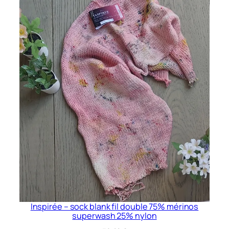
a
m
m
e
s
Inspirée – sock blank fil double 75% mérinos
superwash 25% nylon