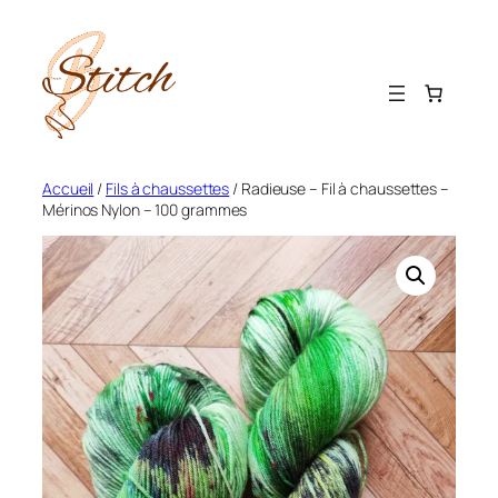
Aller
au
contenu
Accueil
/
Fils à chaussettes
/ Radieuse – Fil à chaussettes –
Mérinos Nylon – 100 grammes