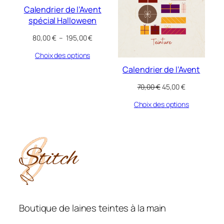
Calendrier de l’Avent
spécial Halloween
Plage
80,00
€
–
195,00
€
de
Choix des options
prix :
80,00 €
Calendrier de l’Avent
à
195,00 €
Le
Le
70,00
€
45,00
€
prix
prix
Choix des options
initial
actuel
était :
est :
70,00 €.
45,00 €.
Boutique de laines teintes à la main