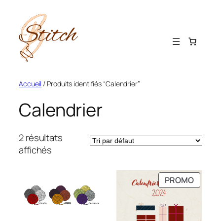
Aller
au
contenu
Accueil
/ Produits identifiés “Calendrier”
Calendrier
2 résultats
affichés
PRODU
PROMO
EN
PROMO