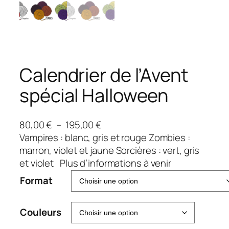
Calendrier de l’Avent
spécial Halloween
P
80,00
€
–
195,00
€
l
Vampires : blanc, gris et rouge Zombies :
a
marron, violet et jaune Sorcières : vert, gris
g
et violet Plus d’informations à venir
e
Format
d
e
Couleurs
p
r