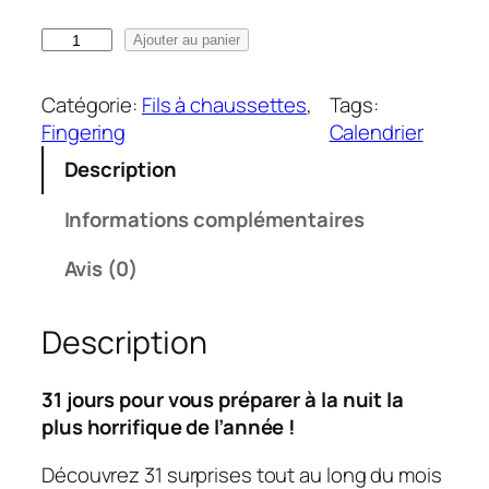
i
q
Ajouter au panier
x
u
a
:
Catégorie:
Fils à chaussettes
, 
Tags:
n
8
Fingering
Calendrier
t
0
Description
i
,
t
0
Informations complémentaires
é
0
d
Avis (0)
e
€
C
à
Description
a
1
l
9
e
31 jours pour vous préparer à la nuit la
5
n
plus horrifique de l’année !
,
d
0
Découvrez 31 surprises tout au long du mois
r
0