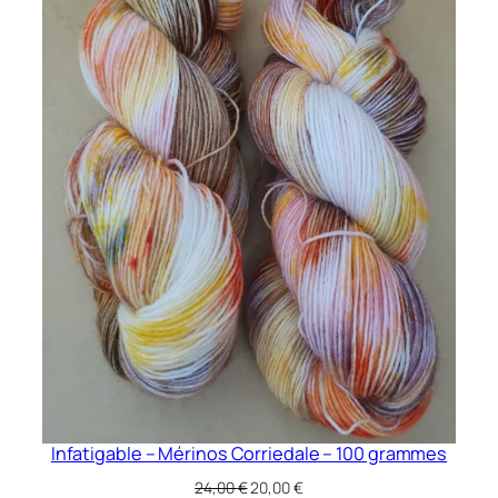
Infatigable – Mérinos Corriedale – 100 grammes
Le
Le
24,00
€
20,00
€