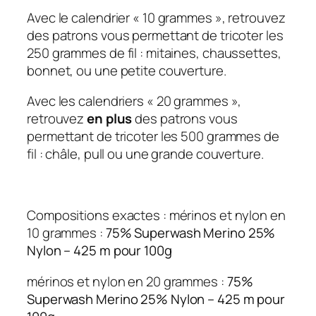
l
Avec le calendrier « 10 grammes », retrouvez
H
des patrons vous permettant de tricoter les
a
250 grammes de fil : mitaines, chaussettes,
l
bonnet, ou une petite couverture.
l
o
Avec les calendriers « 20 grammes »,
w
retrouvez
en plus
des patrons vous
e
permettant de tricoter les 500 grammes de
e
fil : châle, pull ou une grande couverture.
n
Compositions exactes : mérinos et nylon en
10 grammes :
75% Superwash Merino 25%
Nylon – 425 m pour 100g
mérinos et nylon en 20 grammes :
75%
Superwash Merino 25% Nylon – 425 m pour