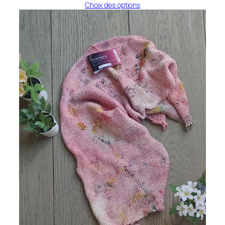
prix
prix
Choix des options
initial
actuel
était :
est :
24,00 €.
20,00 €.