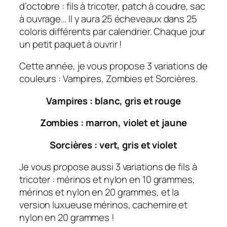
d’octobre : fils à tricoter, patch à coudre, sac
i
à ouvrage… Il y aura 25 écheveaux dans 25
e
€
coloris différents par calendrier. Chaque jour
r
un petit paquet à ouvrir !
d
e
Cette année, je vous propose 3 variations de
l
couleurs : Vampires, Zombies et Sorcières.
'
A
Vampires : blanc, gris et rouge
v
e
Zombies : marron, violet et jaune
n
Sorcières : vert, gris et violet
t
s
Je vous propose aussi 3 variations de fils à
p
tricoter : mérinos et nylon en 10 grammes,
é
mérinos et nylon en 20 grammes, et la
c
version luxueuse mérinos, cachemire et
i
nylon en 20 grammes !
a